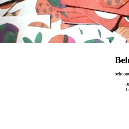
Bel
belmon
0
Te